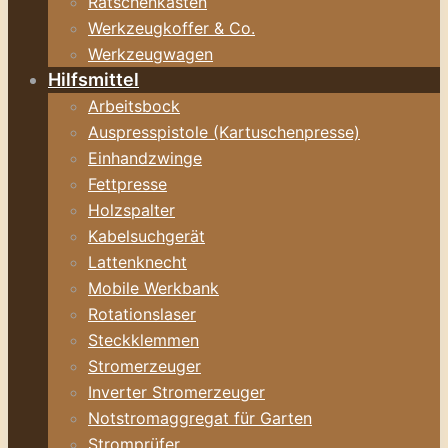
Ratschenkasten
Werkzeugkoffer & Co.
Werkzeugwagen
Hilfsmittel
Arbeitsbock
Auspresspistole (Kartuschenpresse)
Einhandzwinge
Fettpresse
Holzspalter
Kabelsuchgerät
Lattenknecht
Mobile Werkbank
Rotationslaser
Steckklemmen
Stromerzeuger
Inverter Stromerzeuger
Notstromaggregat für Garten
Stromprüfer