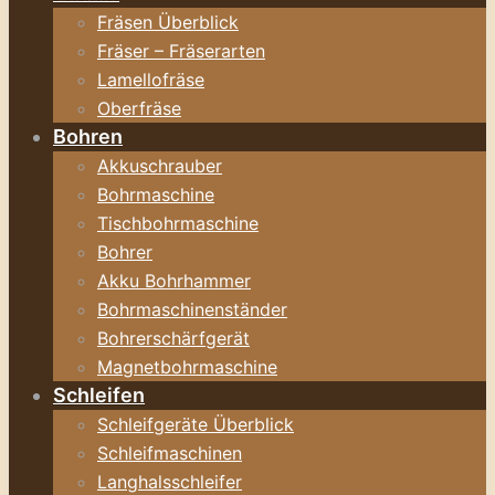
Fräsen Überblick
Fräser – Fräserarten
Lamellofräse
Oberfräse
Bohren
Akkuschrauber
Bohrmaschine
Tischbohrmaschine
Bohrer
Akku Bohrhammer
Bohrmaschinenständer
Bohrerschärfgerät
Magnetbohrmaschine
Schleifen
Schleifgeräte Überblick
Schleifmaschinen
Langhalsschleifer