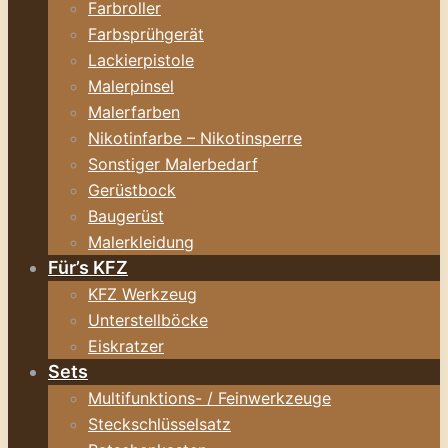
Farbroller
Farbsprühgerät
Lackierpistole
Malerpinsel
Malerfarben
Nikotinfarbe – Nikotinsperre
Sonstiger Malerbedarf
Gerüstbock
Baugerüst
Malerkleidung
Für’s KFZ
KFZ Werkzeug
Unterstellböcke
Eiskratzer
Sets
Multifunktions- / Feinwerkzeuge
Steckschlüsselsatz