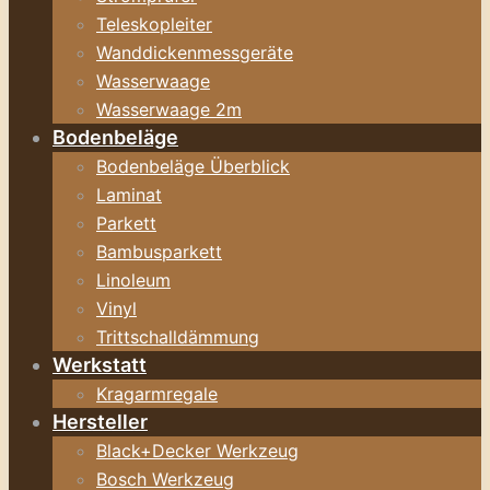
Teleskopleiter
Wanddickenmessgeräte
Wasserwaage
Wasserwaage 2m
Bodenbeläge
Bodenbeläge Überblick
Laminat
Parkett
Bambusparkett
Linoleum
Vinyl
Trittschalldämmung
Werkstatt
Kragarmregale
Hersteller
Black+Decker Werkzeug
Bosch Werkzeug