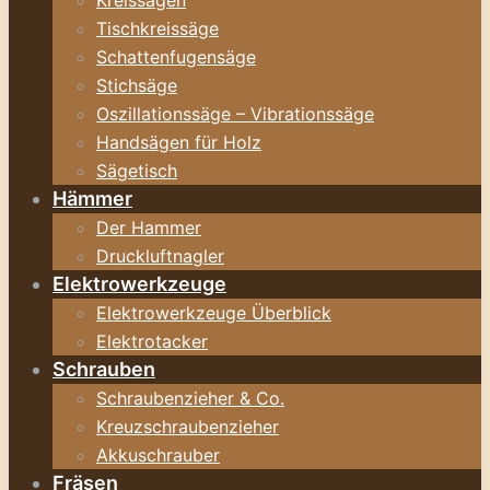
Kreissägen
Tischkreissäge
Schattenfugensäge
Stichsäge
Oszillationssäge – Vibrationssäge
Handsägen für Holz
Sägetisch
Hämmer
Der Hammer
Druckluftnagler
Elektrowerkzeuge
Elektrowerkzeuge Überblick
Elektrotacker
Schrauben
Schraubenzieher & Co.
Kreuzschraubenzieher
Akkuschrauber
Fräsen