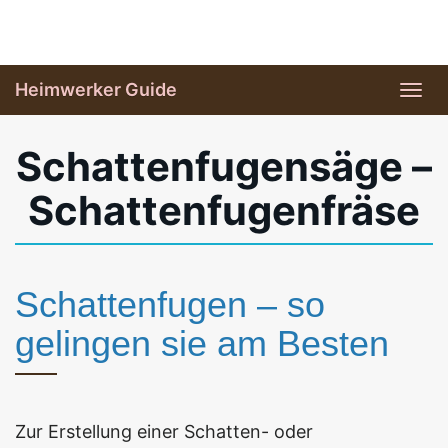
Skip
to
main
Heimwerker Guide
Tog
content
navi
Schattenfugensäge –
Schattenfugenfräse
Schattenfugen – so
gelingen sie am Besten
Zur Erstellung einer Schatten- oder