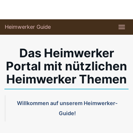
Skip
to
main
Heimwerker Guide
Togg
content
navi
Das Heimwerker
Portal mit nützlichen
Heimwerker Themen
Willkommen auf unserem Heimwerker-
Guide!