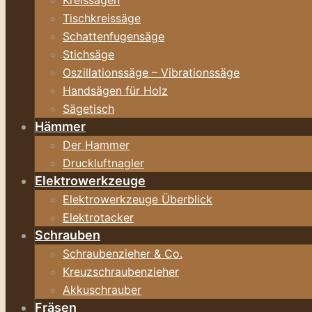
Kreissägen
Tischkreissäge
Schattenfugensäge
Stichsäge
Oszillationssäge – Vibrationssäge
Handsägen für Holz
Sägetisch
Hämmer
Der Hammer
Druckluftnagler
Elektrowerkzeuge
Elektrowerkzeuge Überblick
Elektrotacker
Schrauben
Schraubenzieher & Co.
Kreuzschraubenzieher
Akkuschrauber
Fräsen