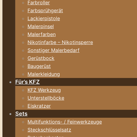
Farbroller
Farbsprühgerät
Lackierpistole
Malerpinsel
Malerfarben
Nikotinfarbe – Nikotinsperre
Sonstiger Malerbedarf
Gerüstbock
Baugerüst
Malerkleidung
Für’s KFZ
KFZ Werkzeug
Unterstellböcke
Eiskratzer
Sets
Multifunktions- / Feinwerkzeuge
Steckschlüsselsatz