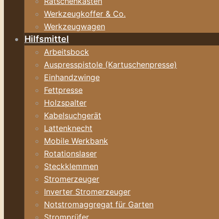
Ratschenkasten
Werkzeugkoffer & Co.
Werkzeugwagen
Hilfsmittel
Arbeitsbock
Auspresspistole (Kartuschenpresse)
Einhandzwinge
Fettpresse
Holzspalter
Kabelsuchgerät
Lattenknecht
Mobile Werkbank
Rotationslaser
Steckklemmen
Stromerzeuger
Inverter Stromerzeuger
Notstromaggregat für Garten
Stromprüfer