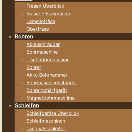
Fräsen Überblick
Fräser – Fräserarten
Lamellofräse
Oberfräse
Bohren
Akkuschrauber
Bohrmaschine
Tischbohrmaschine
Bohrer
Akku Bohrhammer
Bohrmaschinenständer
Bohrerschärfgerät
Magnetbohrmaschine
Schleifen
Schleifgeräte Überblick
Schleifmaschinen
Langhalsschleifer