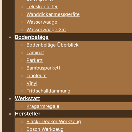
Teleskopleiter
Wanddickenmessgeräte
Wasserwaage
Wasserwaage 2m
Bodenbeläge
Bodenbeläge Überblick
Laminat
Parkett
Bambusparkett
Linoleum
Vinyl
Trittschalldämmung
Werkstatt
Kragarmregale
Hersteller
Black+Decker Werkzeug
Bosch Werkzeug