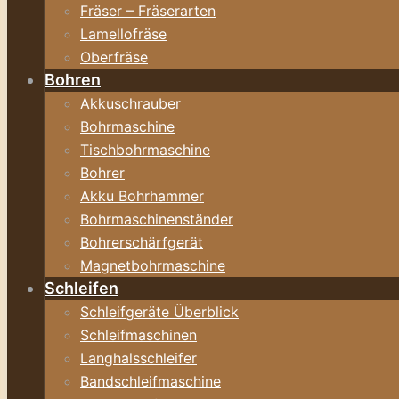
Fräser – Fräserarten
Lamellofräse
Oberfräse
Bohren
Akkuschrauber
Bohrmaschine
Tischbohrmaschine
Bohrer
Akku Bohrhammer
Bohrmaschinenständer
Bohrerschärfgerät
Magnetbohrmaschine
Schleifen
Schleifgeräte Überblick
Schleifmaschinen
Langhalsschleifer
Bandschleifmaschine