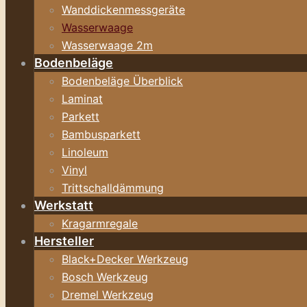
Wanddickenmessgeräte
Wasserwaage
Wasserwaage 2m
Bodenbeläge
Bodenbeläge Überblick
Laminat
Parkett
Bambusparkett
Linoleum
Vinyl
Trittschalldämmung
Werkstatt
Kragarmregale
Hersteller
Black+Decker Werkzeug
Bosch Werkzeug
Dremel Werkzeug