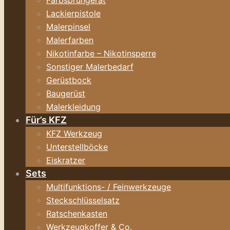
Farbsprühgerät
Lackierpistole
Malerpinsel
Malerfarben
Nikotinfarbe – Nikotinsperre
Sonstiger Malerbedarf
Gerüstbock
Baugerüst
Malerkleidung
Für’s KFZ
KFZ Werkzeug
Unterstellböcke
Eiskratzer
Sets
Multifunktions- / Feinwerkzeuge
Steckschlüsselsatz
Ratschenkasten
Werkzeugkoffer & Co.