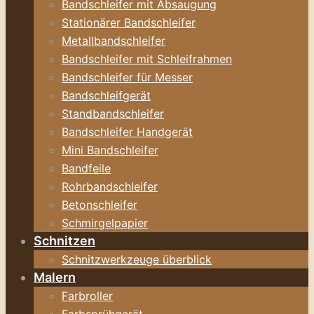
Bandschleifer mit Absaugung
Stationärer Bandschleifer
Metallbandschleifer
Bandschleifer mit Schleifrahmen
Bandschleifer für Messer
Bandschleifgerät
Standbandschleifer
Bandschleifer Handgerät
Mini Bandschleifer
Bandfeile
Rohrbandschleifer
Betonschleifer
Schmirgelpapier
Schnitzen
Schnitzwerkzeuge überblick
Malern
Farbroller