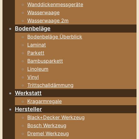
Wanddickenmessgeräte
Wasserwaage
Wasserwaage 2m
Bodenbeläge
Bodenbeläge Überblick
Laminat
Parkett
Bambusparkett
Linoleum
Vinyl
Trittschalldämmung
Werkstatt
Kragarmregale
Hersteller
Black+Decker Werkzeug
Bosch Werkzeug
Dremel Werkzeug