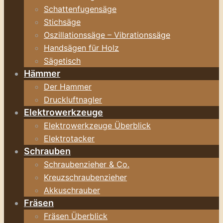
Schattenfugensäge
Stichsäge
Oszillationssäge – Vibrationssäge
Handsägen für Holz
Sägetisch
Hämmer
Der Hammer
Druckluftnagler
Elektrowerkzeuge
Elektrowerkzeuge Überblick
Elektrotacker
Schrauben
Schraubenzieher & Co.
Kreuzschraubenzieher
Akkuschrauber
Fräsen
Fräsen Überblick