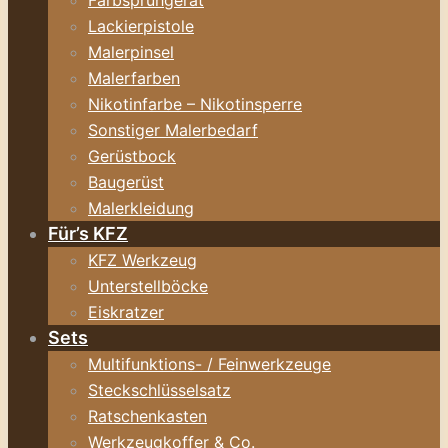
Farbsprühgerät
Lackierpistole
Malerpinsel
Malerfarben
Nikotinfarbe – Nikotinsperre
Sonstiger Malerbedarf
Gerüstbock
Baugerüst
Malerkleidung
Für’s KFZ
KFZ Werkzeug
Unterstellböcke
Eiskratzer
Sets
Multifunktions- / Feinwerkzeuge
Steckschlüsselsatz
Ratschenkasten
Werkzeugkoffer & Co.