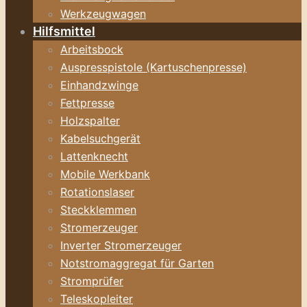
Werkzeugwagen
Hilfsmittel
Arbeitsbock
Auspresspistole (Kartuschenpresse)
Einhandzwinge
Fettpresse
Holzspalter
Kabelsuchgerät
Lattenknecht
Mobile Werkbank
Rotationslaser
Steckklemmen
Stromerzeuger
Inverter Stromerzeuger
Notstromaggregat für Garten
Stromprüfer
Teleskopleiter