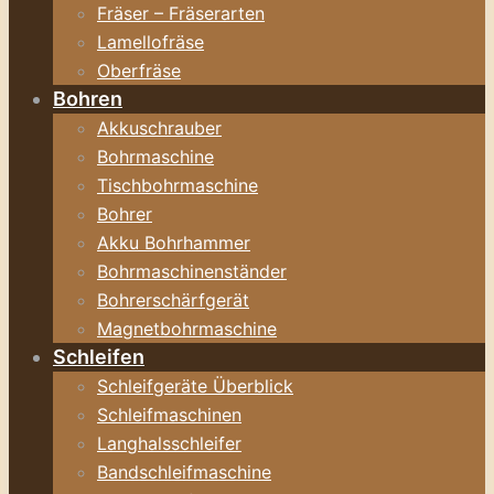
Fräser – Fräserarten
Lamellofräse
Oberfräse
Bohren
Akkuschrauber
Bohrmaschine
Tischbohrmaschine
Bohrer
Akku Bohrhammer
Bohrmaschinenständer
Bohrerschärfgerät
Magnetbohrmaschine
Schleifen
Schleifgeräte Überblick
Schleifmaschinen
Langhalsschleifer
Bandschleifmaschine