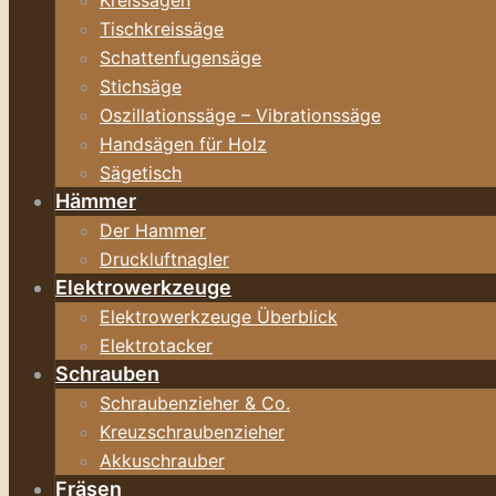
Kreissägen
Tischkreissäge
Schattenfugensäge
Stichsäge
Oszillationssäge – Vibrationssäge
Handsägen für Holz
Sägetisch
Hämmer
Der Hammer
Druckluftnagler
Elektrowerkzeuge
Elektrowerkzeuge Überblick
Elektrotacker
Schrauben
Schraubenzieher & Co.
Kreuzschraubenzieher
Akkuschrauber
Fräsen