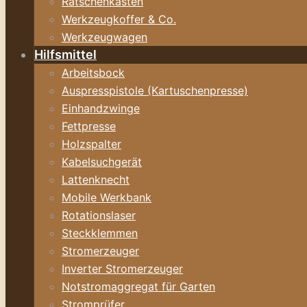
Ratschenkasten
Werkzeugkoffer & Co.
Werkzeugwagen
Hilfsmittel
Arbeitsbock
Auspresspistole (Kartuschenpresse)
Einhandzwinge
Fettpresse
Holzspalter
Kabelsuchgerät
Lattenknecht
Mobile Werkbank
Rotationslaser
Steckklemmen
Stromerzeuger
Inverter Stromerzeuger
Notstromaggregat für Garten
Stromprüfer