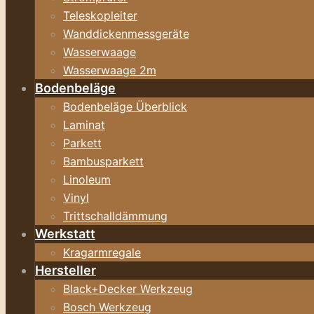
Teleskopleiter
Wanddickenmessgeräte
Wasserwaage
Wasserwaage 2m
Bodenbeläge
Bodenbeläge Überblick
Laminat
Parkett
Bambusparkett
Linoleum
Vinyl
Trittschalldämmung
Werkstatt
Kragarmregale
Hersteller
Black+Decker Werkzeug
Bosch Werkzeug