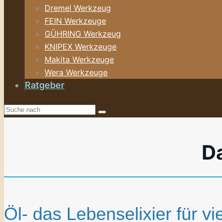
Dremel Werkzeug
FEIN Werkzeuge
GÜHRING Werkzeug
KNIPEX Werkzeuge
Makita Werkzeuge
Wera Werkzeuge
Ratgeber
Da
Öl- das Lebenselixier für 