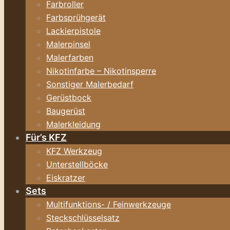
Farbroller
Farbsprühgerät
Lackierpistole
Malerpinsel
Malerfarben
Nikotinfarbe – Nikotinsperre
Sonstiger Malerbedarf
Gerüstbock
Baugerüst
Malerkleidung
Für’s KFZ
KFZ Werkzeug
Unterstellböcke
Eiskratzer
Sets
Multifunktions- / Feinwerkzeuge
Steckschlüsselsatz