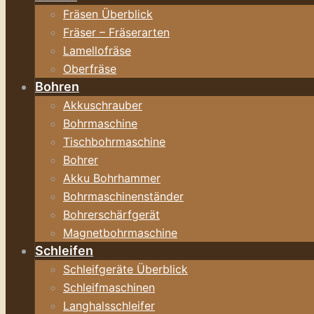
Fräsen Überblick
Fräser – Fräserarten
Lamellofräse
Oberfräse
Bohren
Akkuschrauber
Bohrmaschine
Tischbohrmaschine
Bohrer
Akku Bohrhammer
Bohrmaschinenständer
Bohrerschärfgerät
Magnetbohrmaschine
Schleifen
Schleifgeräte Überblick
Schleifmaschinen
Langhalsschleifer