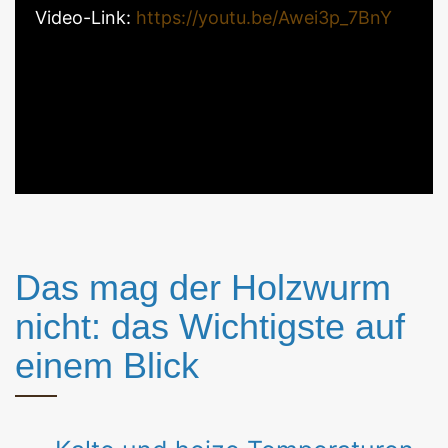
Video-Link:
https://youtu.be/Awei3p_7BnY
Das mag der Holzwurm
nicht: das Wichtigste auf
einem Blick