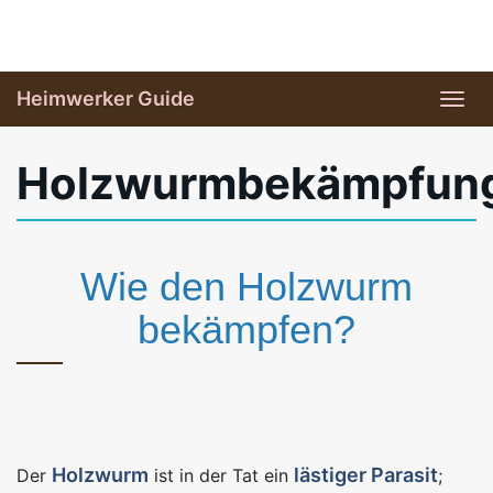
Skip
to
main
Heimwerker Guide
Tog
content
navi
Holzwurmbekämpfun
Wie den Holzwurm
bekämpfen?
Holzwurm
lästiger Parasit
Der
ist in der Tat ein
;