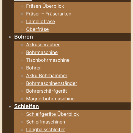
Fräsen Überblick
Fräser – Fräserarten
Lamellofräse
Oberfräse
Bohren
Akkuschrauber
Bohrmaschine
Tischbohrmaschine
Bohrer
Akku Bohrhammer
Bohrmaschinenständer
Bohrerschärfgerät
Magnetbohrmaschine
Schleifen
Schleifgeräte Überblick
Schleifmaschinen
Langhalsschleifer