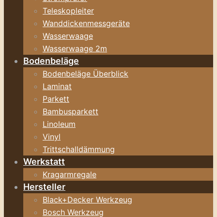
Teleskopleiter
Wanddickenmessgeräte
Wasserwaage
Wasserwaage 2m
Bodenbeläge
Bodenbeläge Überblick
Laminat
Parkett
Bambusparkett
Linoleum
Vinyl
Trittschalldämmung
Werkstatt
Kragarmregale
Hersteller
Black+Decker Werkzeug
Bosch Werkzeug