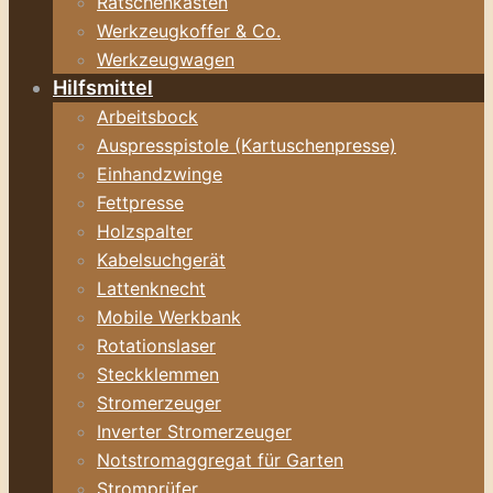
Ratschenkasten
Werkzeugkoffer & Co.
Werkzeugwagen
Hilfsmittel
Arbeitsbock
Auspresspistole (Kartuschenpresse)
Einhandzwinge
Fettpresse
Holzspalter
Kabelsuchgerät
Lattenknecht
Mobile Werkbank
Rotationslaser
Steckklemmen
Stromerzeuger
Inverter Stromerzeuger
Notstromaggregat für Garten
Stromprüfer