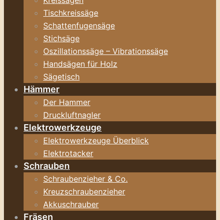
Kreissägen
Tischkreissäge
Schattenfugensäge
Stichsäge
Oszillationssäge – Vibrationssäge
Handsägen für Holz
Sägetisch
Hämmer
Der Hammer
Druckluftnagler
Elektrowerkzeuge
Elektrowerkzeuge Überblick
Elektrotacker
Schrauben
Schraubenzieher & Co.
Kreuzschraubenzieher
Akkuschrauber
Fräsen