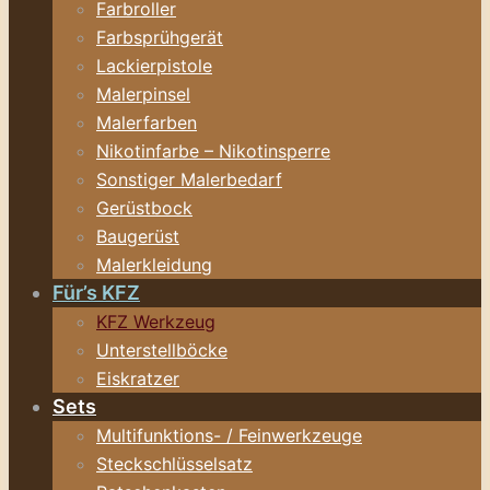
Farbroller
Farbsprühgerät
Lackierpistole
Malerpinsel
Malerfarben
Nikotinfarbe – Nikotinsperre
Sonstiger Malerbedarf
Gerüstbock
Baugerüst
Malerkleidung
Für’s KFZ
KFZ Werkzeug
Unterstellböcke
Eiskratzer
Sets
Multifunktions- / Feinwerkzeuge
Steckschlüsselsatz