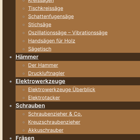
Kreissägen
Tischkreissäge
Schattenfugensäge
Stichsäge
Oszillationssäge – Vibrationssäge
Handsägen für Holz
Sägetisch
Hämmer
Der Hammer
Druckluftnagler
Elektrowerkzeuge
Elektrowerkzeuge Überblick
Elektrotacker
Schrauben
Schraubenzieher & Co.
Kreuzschraubenzieher
Akkuschrauber
Fräsen