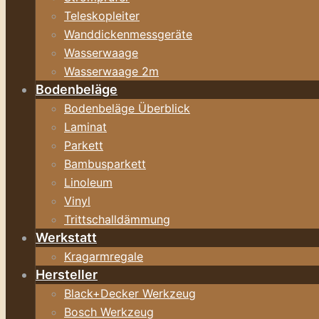
Teleskopleiter
Wanddickenmessgeräte
Wasserwaage
Wasserwaage 2m
Bodenbeläge
Bodenbeläge Überblick
Laminat
Parkett
Bambusparkett
Linoleum
Vinyl
Trittschalldämmung
Werkstatt
Kragarmregale
Hersteller
Black+Decker Werkzeug
Bosch Werkzeug