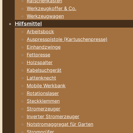
Ratschenkasten
Werkzeugkoffer & Co.
Werkzeugwagen
Hilfsmittel
Arbeitsbock
Auspresspistole (Kartuschenpresse)
Einhandzwinge
Fettpresse
Holzspalter
Kabelsuchgerät
Lattenknecht
Mobile Werkbank
Rotationslaser
Steckklemmen
Stromerzeuger
Inverter Stromerzeuger
Notstromaggregat für Garten
Stromprüfer