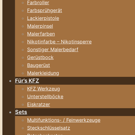
Farbroller
Farbsprühgerät
Lackierpistole
Malerpinsel
Malerfarben
Nikotinfarbe – Nikotinsperre
Sonstiger Malerbedarf
Gerüstbock
Baugerüst
Malerkleidung
Für’s KFZ
KFZ Werkzeug
Unterstellböcke
Eiskratzer
Sets
Multifunktions- / Feinwerkzeuge
Steckschlüsselsatz