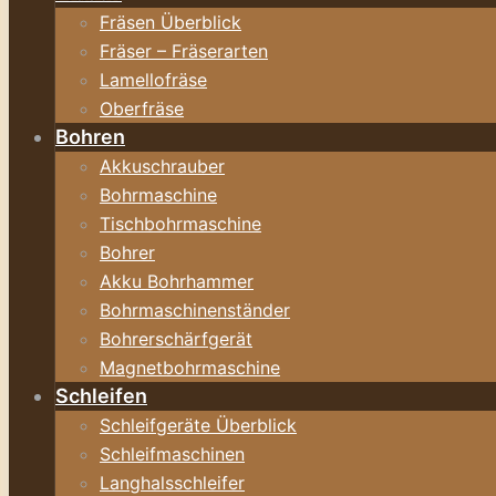
Fräsen Überblick
Fräser – Fräserarten
Lamellofräse
Oberfräse
Bohren
Akkuschrauber
Bohrmaschine
Tischbohrmaschine
Bohrer
Akku Bohrhammer
Bohrmaschinenständer
Bohrerschärfgerät
Magnetbohrmaschine
Schleifen
Schleifgeräte Überblick
Schleifmaschinen
Langhalsschleifer