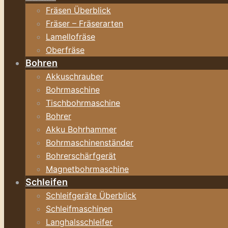
Fräsen Überblick
Fräser – Fräserarten
Lamellofräse
Oberfräse
Bohren
Akkuschrauber
Bohrmaschine
Tischbohrmaschine
Bohrer
Akku Bohrhammer
Bohrmaschinenständer
Bohrerschärfgerät
Magnetbohrmaschine
Schleifen
Schleifgeräte Überblick
Schleifmaschinen
Langhalsschleifer