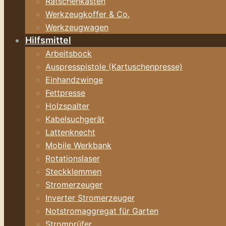
Ratschenkasten
Werkzeugkoffer & Co.
Werkzeugwagen
Hilfsmittel
Arbeitsbock
Auspresspistole (Kartuschenpresse)
Einhandzwinge
Fettpresse
Holzspalter
Kabelsuchgerät
Lattenknecht
Mobile Werkbank
Rotationslaser
Steckklemmen
Stromerzeuger
Inverter Stromerzeuger
Notstromaggregat für Garten
Stromprüfer