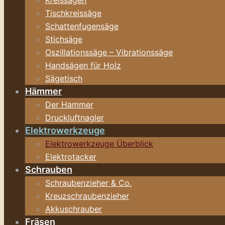
Kreissägen
Tischkreissäge
Schattenfugensäge
Stichsäge
Oszillationssäge – Vibrationssäge
Handsägen für Holz
Sägetisch
Hämmer
Der Hammer
Druckluftnagler
Elektrowerkzeuge
Elektrowerkzeuge Überblick
Elektrotacker
Schrauben
Schraubenzieher & Co.
Kreuzschraubenzieher
Akkuschrauber
Fräsen