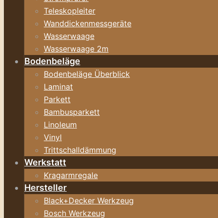
Teleskopleiter
Wanddickenmessgeräte
Wasserwaage
Wasserwaage 2m
Bodenbeläge
Bodenbeläge Überblick
Laminat
Parkett
Bambusparkett
Linoleum
Vinyl
Trittschalldämmung
Werkstatt
Kragarmregale
Hersteller
Black+Decker Werkzeug
Bosch Werkzeug