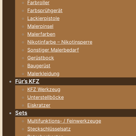
Farbroller
Farbsprühgerät
Lackierpistole
Malerpinsel
Malerfarben
Nikotinfarbe – Nikotinsperre
Sonstiger Malerbedarf
Gerüstbock
Baugerüst
Malerkleidung
Für’s KFZ
KFZ Werkzeug
Unterstellböcke
Eiskratzer
Sets
Multifunktions- / Feinwerkzeuge
Steckschlüsselsatz