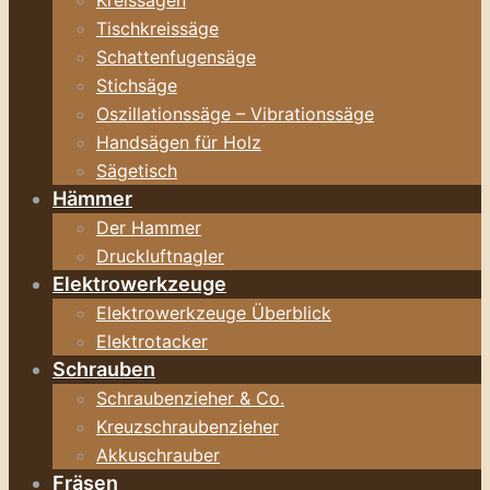
Kreissägen
Tischkreissäge
Schattenfugensäge
Stichsäge
Oszillationssäge – Vibrationssäge
Handsägen für Holz
Sägetisch
Hämmer
Der Hammer
Druckluftnagler
Elektrowerkzeuge
Elektrowerkzeuge Überblick
Elektrotacker
Schrauben
Schraubenzieher & Co.
Kreuzschraubenzieher
Akkuschrauber
Fräsen