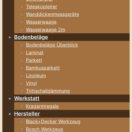
Teleskopleiter
Wanddickenmessgeräte
Wasserwaage
Wasserwaage 2m
Bodenbeläge
Bodenbeläge Überblick
Laminat
Parkett
Bambusparkett
Linoleum
Vinyl
Trittschalldämmung
Werkstatt
Kragarmregale
Hersteller
Black+Decker Werkzeug
Bosch Werkzeug