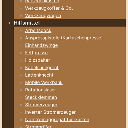
Ratschenkasten
Werkzeugkoffer & Co.
Werkzeugwagen
Hilfsmittel
Arbeitsbock
Auspresspistole (Kartuschenpresse)
Einhandzwinge
Fettpresse
Holzspalter
Kabelsuchgerät
Lattenknecht
Mobile Werkbank
Rotationslaser
Steckklemmen
Stromerzeuger
Inverter Stromerzeuger
Notstromaggregat für Garten
Stromprüfer