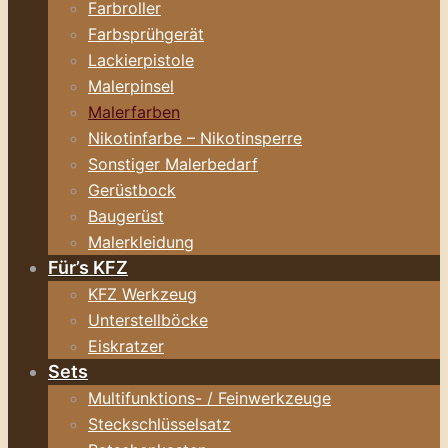
Farbroller
Farbsprühgerät
Lackierpistole
Malerpinsel
Malerfarben
Nikotinfarbe – Nikotinsperre
Sonstiger Malerbedarf
Gerüstbock
Baugerüst
Malerkleidung
Für’s KFZ
KFZ Werkzeug
Unterstellböcke
Eiskratzer
Sets
Multifunktions- / Feinwerkzeuge
Steckschlüsselsatz