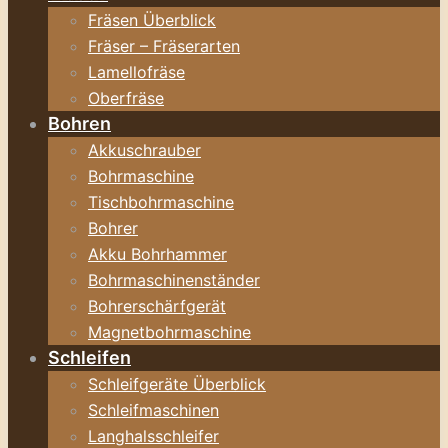
Fräsen Überblick
Fräser – Fräserarten
Lamellofräse
Oberfräse
Bohren
Akkuschrauber
Bohrmaschine
Tischbohrmaschine
Bohrer
Akku Bohrhammer
Bohrmaschinenständer
Bohrerschärfgerät
Magnetbohrmaschine
Schleifen
Schleifgeräte Überblick
Schleifmaschinen
Langhalsschleifer