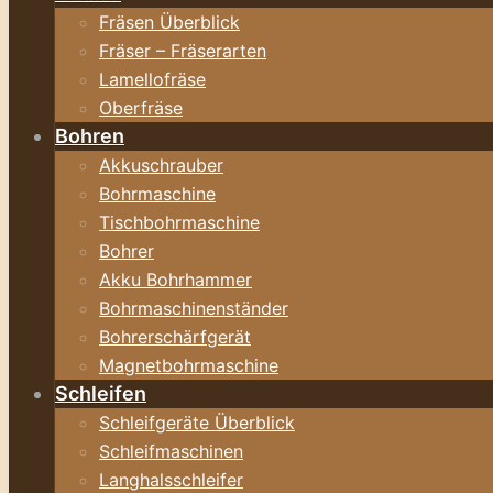
Fräsen Überblick
Fräser – Fräserarten
Lamellofräse
Oberfräse
Bohren
Akkuschrauber
Bohrmaschine
Tischbohrmaschine
Bohrer
Akku Bohrhammer
Bohrmaschinenständer
Bohrerschärfgerät
Magnetbohrmaschine
Schleifen
Schleifgeräte Überblick
Schleifmaschinen
Langhalsschleifer