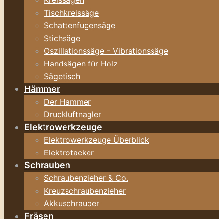
Kreissägen
Tischkreissäge
Schattenfugensäge
Stichsäge
Oszillationssäge – Vibrationssäge
Handsägen für Holz
Sägetisch
Hämmer
Der Hammer
Druckluftnagler
Elektrowerkzeuge
Elektrowerkzeuge Überblick
Elektrotacker
Schrauben
Schraubenzieher & Co.
Kreuzschraubenzieher
Akkuschrauber
Fräsen