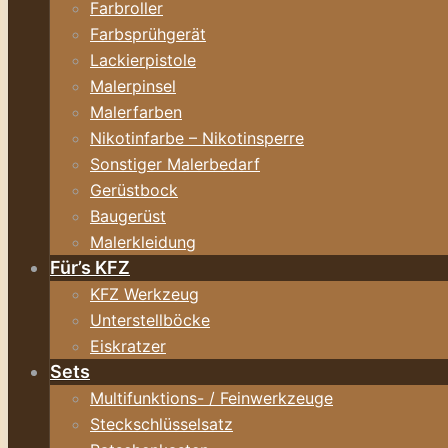
Farbroller
Farbsprühgerät
Lackierpistole
Malerpinsel
Malerfarben
Nikotinfarbe – Nikotinsperre
Sonstiger Malerbedarf
Gerüstbock
Baugerüst
Malerkleidung
Für’s KFZ
KFZ Werkzeug
Unterstellböcke
Eiskratzer
Sets
Multifunktions- / Feinwerkzeuge
Steckschlüsselsatz