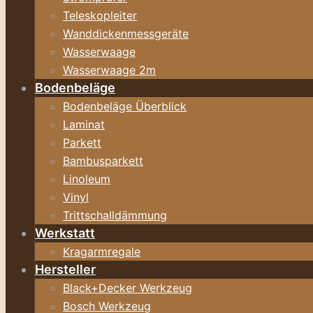
Teleskopleiter
Wanddickenmessgeräte
Wasserwaage
Wasserwaage 2m
Bodenbeläge
Bodenbeläge Überblick
Laminat
Parkett
Bambusparkett
Linoleum
Vinyl
Trittschalldämmung
Werkstatt
Kragarmregale
Hersteller
Black+Decker Werkzeug
Bosch Werkzeug