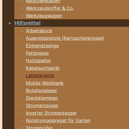
Ratschenkasten
Werkzeugkoffer & Co.
Werkzeugwagen
Hilfsmittel
Arbeitsbock
Auspresspistole (Kartuschenpresse)
Einhandzwinge
Fettpresse
Holzspalter
Kabelsuchgerät
Lattenknecht
Mobile Werkbank
Rotationslaser
Steckklemmen
Stromerzeuger
Inverter Stromerzeuger
Notstromaggregat für Garten
Stromprüfer