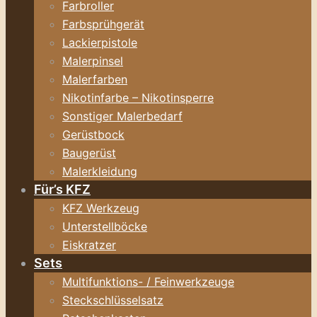
Farbroller
Farbsprühgerät
Lackierpistole
Malerpinsel
Malerfarben
Nikotinfarbe – Nikotinsperre
Sonstiger Malerbedarf
Gerüstbock
Baugerüst
Malerkleidung
Für’s KFZ
KFZ Werkzeug
Unterstellböcke
Eiskratzer
Sets
Multifunktions- / Feinwerkzeuge
Steckschlüsselsatz