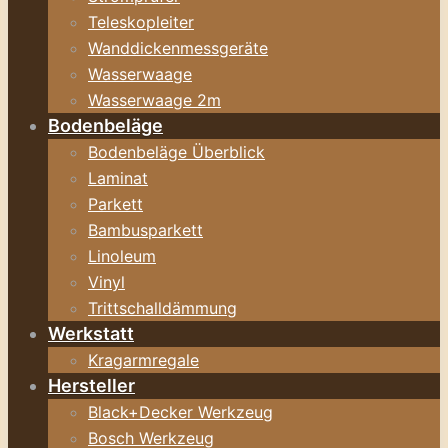
Teleskopleiter
Wanddickenmessgeräte
Wasserwaage
Wasserwaage 2m
Bodenbeläge
Bodenbeläge Überblick
Laminat
Parkett
Bambusparkett
Linoleum
Vinyl
Trittschalldämmung
Werkstatt
Kragarmregale
Hersteller
Black+Decker Werkzeug
Bosch Werkzeug