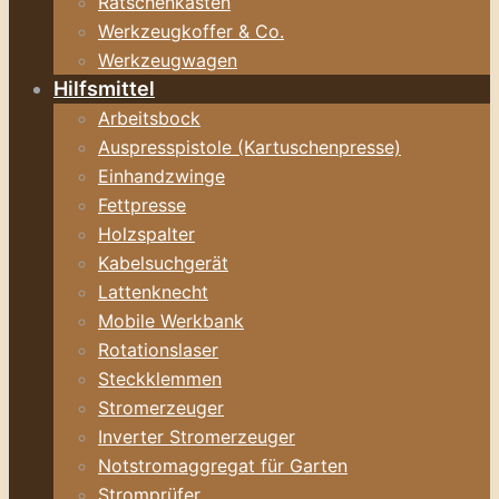
Ratschenkasten
Werkzeugkoffer & Co.
Werkzeugwagen
Hilfsmittel
Arbeitsbock
Auspresspistole (Kartuschenpresse)
Einhandzwinge
Fettpresse
Holzspalter
Kabelsuchgerät
Lattenknecht
Mobile Werkbank
Rotationslaser
Steckklemmen
Stromerzeuger
Inverter Stromerzeuger
Notstromaggregat für Garten
Stromprüfer