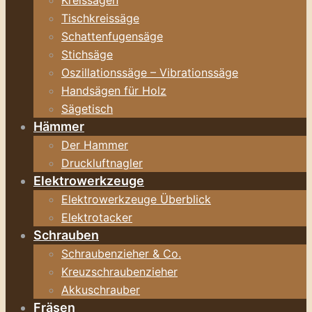
Kreissägen
Tischkreissäge
Schattenfugensäge
Stichsäge
Oszillationssäge – Vibrationssäge
Handsägen für Holz
Sägetisch
Hämmer
Der Hammer
Druckluftnagler
Elektrowerkzeuge
Elektrowerkzeuge Überblick
Elektrotacker
Schrauben
Schraubenzieher & Co.
Kreuzschraubenzieher
Akkuschrauber
Fräsen