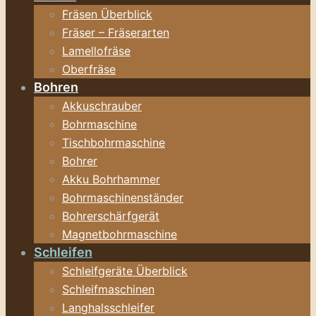
Fräsen Überblick
Fräser – Fräserarten
Lamellofräse
Oberfräse
Bohren
Akkuschrauber
Bohrmaschine
Tischbohrmaschine
Bohrer
Akku Bohrhammer
Bohrmaschinenständer
Bohrerschärfgerät
Magnetbohrmaschine
Schleifen
Schleifgeräte Überblick
Schleifmaschinen
Langhalsschleifer