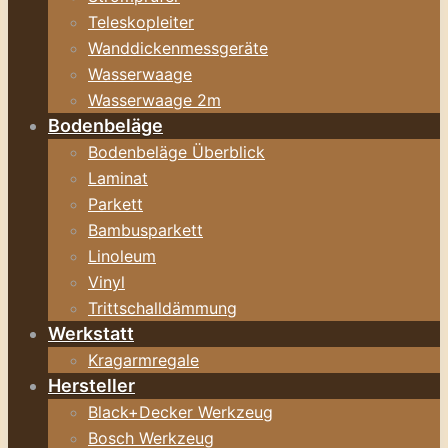
Teleskopleiter
Wanddickenmessgeräte
Wasserwaage
Wasserwaage 2m
Bodenbeläge
Bodenbeläge Überblick
Laminat
Parkett
Bambusparkett
Linoleum
Vinyl
Trittschalldämmung
Werkstatt
Kragarmregale
Hersteller
Black+Decker Werkzeug
Bosch Werkzeug