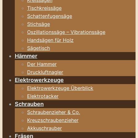
Kreissägen
Tischkreissäge
Schattenfugensäge
Stichsäge
Oszillationssäge – Vibrationssäge
Handsägen für Holz
Sägetisch
Hämmer
Der Hammer
Druckluftnagler
Elektrowerkzeuge
Elektrowerkzeuge Überblick
Elektrotacker
Schrauben
Schraubenzieher & Co.
Kreuzschraubenzieher
Akkuschrauber
Fräsen