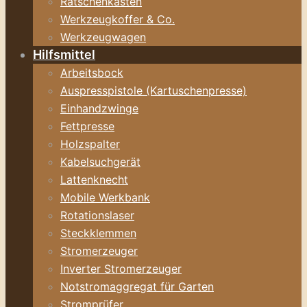
Ratschenkasten
Werkzeugkoffer & Co.
Werkzeugwagen
Hilfsmittel
Arbeitsbock
Auspresspistole (Kartuschenpresse)
Einhandzwinge
Fettpresse
Holzspalter
Kabelsuchgerät
Lattenknecht
Mobile Werkbank
Rotationslaser
Steckklemmen
Stromerzeuger
Inverter Stromerzeuger
Notstromaggregat für Garten
Stromprüfer