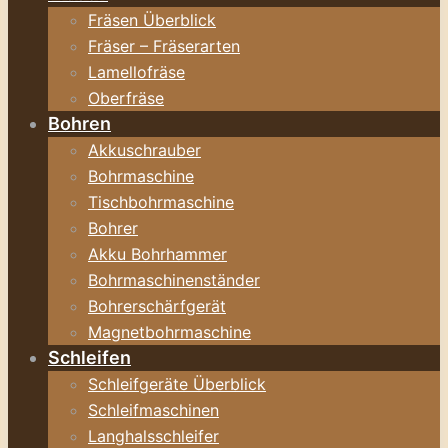
Fräsen Überblick
Fräser – Fräserarten
Lamellofräse
Oberfräse
Bohren
Akkuschrauber
Bohrmaschine
Tischbohrmaschine
Bohrer
Akku Bohrhammer
Bohrmaschinenständer
Bohrerschärfgerät
Magnetbohrmaschine
Schleifen
Schleifgeräte Überblick
Schleifmaschinen
Langhalsschleifer