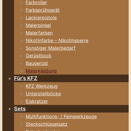
Farbroller
Farbsprühgerät
Lackierpistole
Malerpinsel
Malerfarben
Nikotinfarbe – Nikotinsperre
Sonstiger Malerbedarf
Gerüstbock
Baugerüst
Malerkleidung
Für’s KFZ
KFZ Werkzeug
Unterstellböcke
Eiskratzer
Sets
Multifunktions- / Feinwerkzeuge
Steckschlüsselsatz