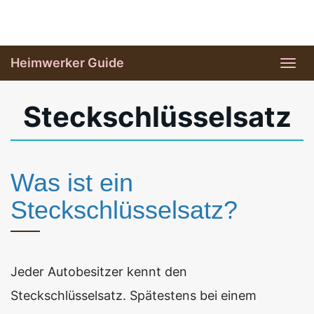
Skip
to
main
Heimwerker Guide
Tog
content
navi
Steckschlüsselsatz
Was ist ein
Steckschlüsselsatz?
Jeder Autobesitzer kennt den
Steckschlüsselsatz. Spätestens bei einem