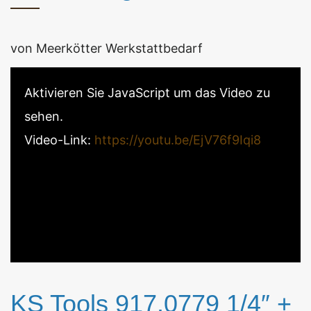
von Meerkötter Werkstattbedarf
Aktivieren Sie JavaScript um das Video zu
sehen.
Video-Link:
https://youtu.be/EjV76f9Iqi8
KS Tools 917.0779 1/4″ +