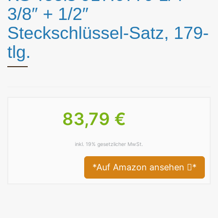
3/8″ + 1/2″
Steckschlüssel-Satz, 179-
tlg.
83,79 €
inkl. 19% gesetzlicher MwSt.
*Auf Amazon ansehen
*