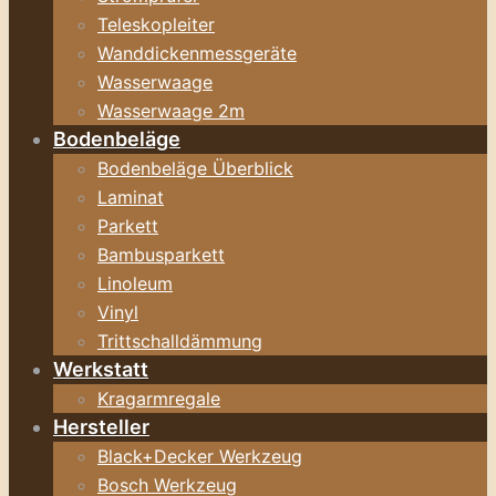
Teleskopleiter
Wanddickenmessgeräte
Wasserwaage
Wasserwaage 2m
Bodenbeläge
Bodenbeläge Überblick
Laminat
Parkett
Bambusparkett
Linoleum
Vinyl
Trittschalldämmung
Werkstatt
Kragarmregale
Hersteller
Black+Decker Werkzeug
Bosch Werkzeug