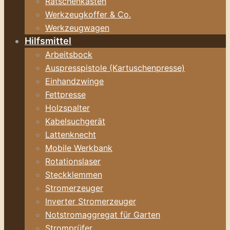
Ratschenkasten
Werkzeugkoffer & Co.
Werkzeugwagen
Hilfsmittel
Arbeitsbock
Auspresspistole (Kartuschenpresse)
Einhandzwinge
Fettpresse
Holzspalter
Kabelsuchgerät
Lattenknecht
Mobile Werkbank
Rotationslaser
Steckklemmen
Stromerzeuger
Inverter Stromerzeuger
Notstromaggregat für Garten
Stromprüfer