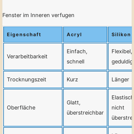
Fenster im Inneren verfugen
Eigenschaft
Acryl
Silikon
Einfach,
Flexibel,
Verarbeitbarkeit
schnell
geduldig
Trocknungszeit
Kurz
Länger
Elastisch
Glatt,
Oberfläche
nicht
überstreichbar
überstre