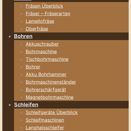
Fräsen Überblick
Fräser – Fräserarten
Lamellofräse
Oberfräse
Bohren
Akkuschrauber
Bohrmaschine
Tischbohrmaschine
Bohrer
Akku Bohrhammer
Bohrmaschinenständer
Bohrerschärfgerät
Magnetbohrmaschine
Schleifen
Schleifgeräte Überblick
Schleifmaschinen
Langhalsschleifer