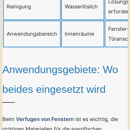
Lösungsm
Reinigung
Wasserlöslich
erforderl
Fenster-
Anwendungsbereich
Innenräume
Türansch
Anwendungsgebiete: Wo
beides eingesetzt wird
Beim
Verfugen von Fenstern
ist es wichtig, die
richtigen Materialien für die spezifischen