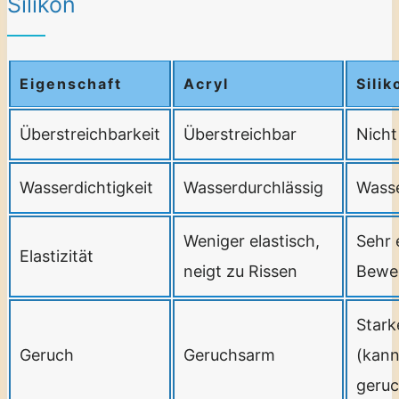
Silikon
Eigenschaft
Acryl
Silik
Überstreichbarkeit
Überstreichbar
Nicht
Wasserdichtigkeit
Wasserdurchlässig
Wasse
Weniger elastisch,
Sehr e
Elastizität
neigt zu Rissen
Bewe
Stark
Geruch
Geruchsarm
(kann
geruc