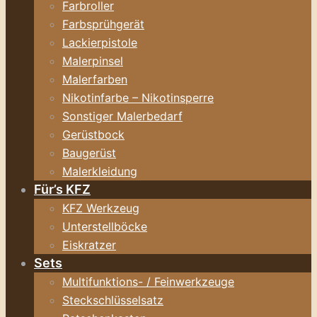
Farbroller
Farbsprühgerät
Lackierpistole
Malerpinsel
Malerfarben
Nikotinfarbe – Nikotinsperre
Sonstiger Malerbedarf
Gerüstbock
Baugerüst
Malerkleidung
Für’s KFZ
KFZ Werkzeug
Unterstellböcke
Eiskratzer
Sets
Multifunktions- / Feinwerkzeuge
Steckschlüsselsatz