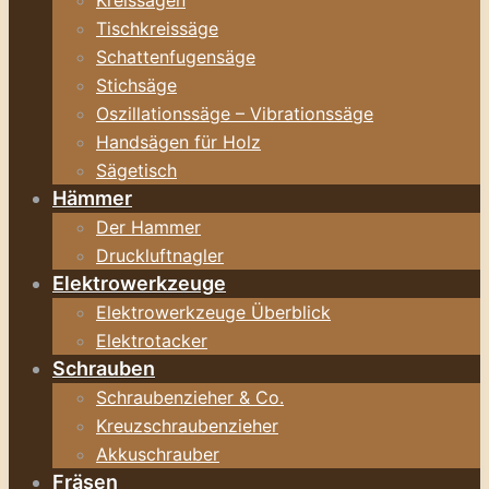
Kreissägen
Tischkreissäge
Schattenfugensäge
Stichsäge
Oszillationssäge – Vibrationssäge
Handsägen für Holz
Sägetisch
Hämmer
Der Hammer
Druckluftnagler
Elektrowerkzeuge
Elektrowerkzeuge Überblick
Elektrotacker
Schrauben
Schraubenzieher & Co.
Kreuzschraubenzieher
Akkuschrauber
Fräsen