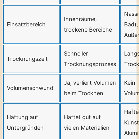
Nass
Innenräume,
Einsatzbereich
Bad),
trockene Bereiche
Auße
Schneller
Lang
Trocknungszeit
Trocknungsprozess
Troc
Ja, verliert Volumen
Kein
Volumenschwund
beim Trocknen
Volu
Hafte
Haftung auf
Haftet gut auf
Kunst
Untergründen
vielen Materialien
Alumi