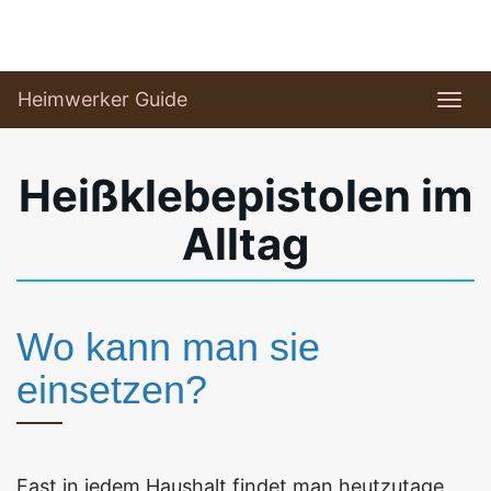
Skip
to
main
Heimwerker Guide
Togg
content
navi
Heißklebepistolen im
Alltag
Wo kann man sie
einsetzen?
Fast in jedem Haushalt findet man heutzutage