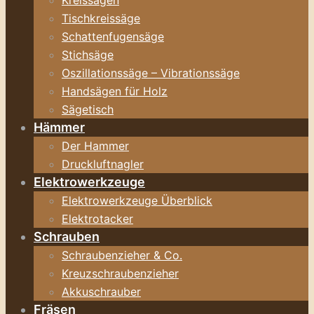
Kreissägen
Tischkreissäge
Schattenfugensäge
Stichsäge
Oszillationssäge – Vibrationssäge
Handsägen für Holz
Sägetisch
Hämmer
Der Hammer
Druckluftnagler
Elektrowerkzeuge
Elektrowerkzeuge Überblick
Elektrotacker
Schrauben
Schraubenzieher & Co.
Kreuzschraubenzieher
Akkuschrauber
Fräsen