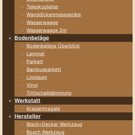
Teleskopleiter
Wanddickenmessgeräte
Wasserwaage
Wasserwaage 2m
Bodenbeläge
Bodenbeläge Überblick
Laminat
Parkett
Bambusparkett
Linoleum
Vinyl
Trittschalldämmung
Werkstatt
Kragarmregale
Hersteller
Black+Decker Werkzeug
Bosch Werkzeug