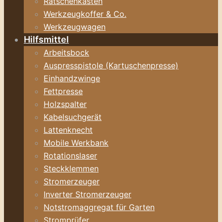
Ratschenkasten
Werkzeugkoffer & Co.
Werkzeugwagen
Hilfsmittel
Arbeitsbock
Auspresspistole (Kartuschenpresse)
Einhandzwinge
Fettpresse
Holzspalter
Kabelsuchgerät
Lattenknecht
Mobile Werkbank
Rotationslaser
Steckklemmen
Stromerzeuger
Inverter Stromerzeuger
Notstromaggregat für Garten
Stromprüfer