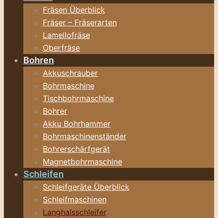
Fräsen Überblick
Fräser – Fräserarten
Lamellofräse
Oberfräse
Bohren
Akkuschrauber
Bohrmaschine
Tischbohrmaschine
Bohrer
Akku Bohrhammer
Bohrmaschinenständer
Bohrerschärfgerät
Magnetbohrmaschine
Schleifen
Schleifgeräte Überblick
Schleifmaschinen
Langhalsschleifer