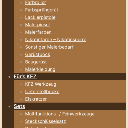
Farbroller
Farbsprühgerät
Lackierpistole
Malerpinsel
Malerfarben
Nikotinfarbe – Nikotinsperre
Sonstiger Malerbedarf
Gerüstbock
Baugerüst
Malerkleidung
Für’s KFZ
KFZ Werkzeug
Unterstellböcke
Eiskratzer
Sets
Multifunktions- / Feinwerkzeuge
Steckschlüsselsatz