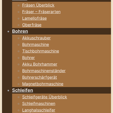
Fräsen Überblick
Fräser – Fräserarten
Lamellofräse
Oberfräse
Bohren
Akkuschrauber
Bohrmaschine
Tischbohrmaschine
Bohrer
Akku Bohrhammer
Bohrmaschinenständer
Bohrerschärfgerät
Magnetbohrmaschine
Schleifen
Schleifgeräte Überblick
Schleifmaschinen
Langhalsschleifer