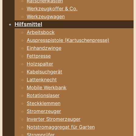
Ratschenkasten
Werkzeugkoffer & Co.
Werkzeugwagen
Hilfsmittel
Arbeitsbock
Auspresspistole (Kartuschenpresse)
Einhandzwinge
Fettpresse
Holzspalter
Kabelsuchgerät
Lattenknecht
Mobile Werkbank
Rotationslaser
Steckklemmen
Stromerzeuger
Inverter Stromerzeuger
Notstromaggregat für Garten
Stromprüfer