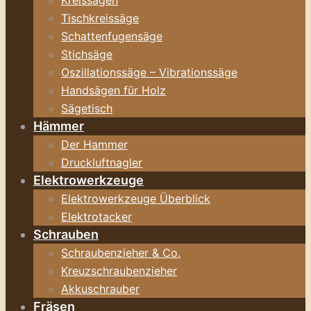
Kreissägen
Tischkreissäge
Schattenfugensäge
Stichsäge
Oszillationssäge – Vibrationssäge
Handsägen für Holz
Sägetisch
Hämmer
Der Hammer
Druckluftnagler
Elektrowerkzeuge
Elektrowerkzeuge Überblick
Elektrotacker
Schrauben
Schraubenzieher & Co.
Kreuzschraubenzieher
Akkuschrauber
Fräsen