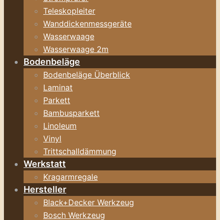
Teleskopleiter
Wanddickenmessgeräte
Wasserwaage
Wasserwaage 2m
Bodenbeläge
Bodenbeläge Überblick
Laminat
Parkett
Bambusparkett
Linoleum
Vinyl
Trittschalldämmung
Werkstatt
Kragarmregale
Hersteller
Black+Decker Werkzeug
Bosch Werkzeug