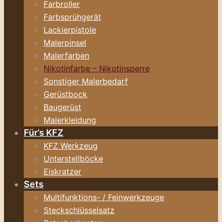
Farbroller
Farbsprühgerät
Lackierpistole
Malerpinsel
Malerfarben
Nikotinfarbe – Nikotinsperre
Sonstiger Malerbedarf
Gerüstbock
Baugerüst
Malerkleidung
Für’s KFZ
KFZ Werkzeug
Unterstellböcke
Eiskratzer
Sets
Multifunktions- / Feinwerkzeuge
Steckschlüsselsatz