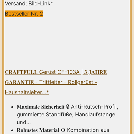
Versand; Bild-Link*
Bestseller Nr. 2
𝐂𝐑𝐀𝐅𝐓𝐅𝐔𝐋𝐋 Gerüst CF-103A | 𝟑 𝐉𝐀𝐇𝐑𝐄
𝐆𝐀𝐑𝐀𝐍𝐓𝐈𝐄 - Trittleiter - Rollgerüst -
Haushaltsleiter...*
𝐌𝐚𝐱𝐢𝐦𝐚𝐥𝐞 𝐒𝐢𝐜𝐡𝐞𝐫𝐡𝐞𝐢𝐭 🔒 Anti-Rutsch-Profil,
gummierte Standfüße, Handlaufstange
und...
𝐑𝐨𝐛𝐮𝐬𝐭𝐞𝐬 𝐌𝐚𝐭𝐞𝐫𝐢𝐚𝐥 ⚙️ Kombination aus