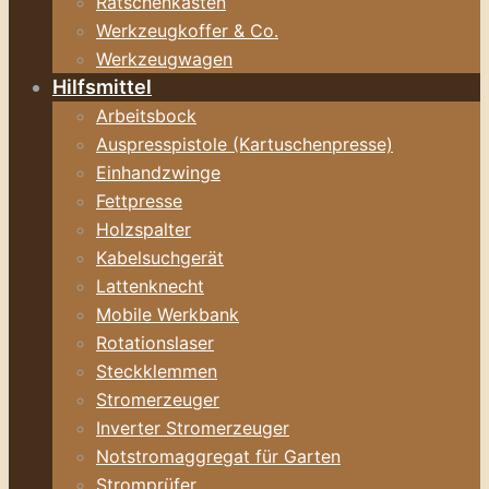
Ratschenkasten
Werkzeugkoffer & Co.
Werkzeugwagen
Hilfsmittel
Arbeitsbock
Auspresspistole (Kartuschenpresse)
Einhandzwinge
Fettpresse
Holzspalter
Kabelsuchgerät
Lattenknecht
Mobile Werkbank
Rotationslaser
Steckklemmen
Stromerzeuger
Inverter Stromerzeuger
Notstromaggregat für Garten
Stromprüfer