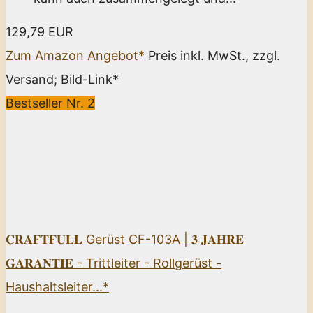
129,79 EUR
Zum Amazon Angebot*
Preis inkl. MwSt., zzgl.
Versand; Bild-Link*
Bestseller Nr. 2
𝐂𝐑𝐀𝐅𝐓𝐅𝐔𝐋𝐋 Gerüst CF-103A | 𝟑 𝐉𝐀𝐇𝐑𝐄
𝐆𝐀𝐑𝐀𝐍𝐓𝐈𝐄 - Trittleiter - Rollgerüst -
Haushaltsleiter...*