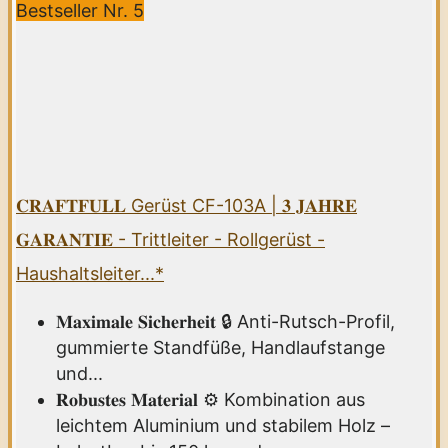
Bestseller Nr. 5
𝐂𝐑𝐀𝐅𝐓𝐅𝐔𝐋𝐋 Gerüst CF-103A | 𝟑 𝐉𝐀𝐇𝐑𝐄
𝐆𝐀𝐑𝐀𝐍𝐓𝐈𝐄 - Trittleiter - Rollgerüst -
Haushaltsleiter...*
𝐌𝐚𝐱𝐢𝐦𝐚𝐥𝐞 𝐒𝐢𝐜𝐡𝐞𝐫𝐡𝐞𝐢𝐭 🔒 Anti-Rutsch-Profil,
gummierte Standfüße, Handlaufstange
und...
𝐑𝐨𝐛𝐮𝐬𝐭𝐞𝐬 𝐌𝐚𝐭𝐞𝐫𝐢𝐚𝐥 ⚙️ Kombination aus
leichtem Aluminium und stabilem Holz –