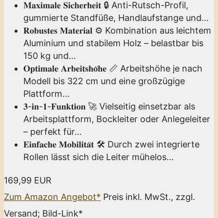
𝐌𝐚𝐱𝐢𝐦𝐚𝐥𝐞 𝐒𝐢𝐜𝐡𝐞𝐫𝐡𝐞𝐢𝐭 🔒 Anti-Rutsch-Profil,
gummierte Standfüße, Handlaufstange und...
𝐑𝐨𝐛𝐮𝐬𝐭𝐞𝐬 𝐌𝐚𝐭𝐞𝐫𝐢𝐚𝐥 ⚙️ Kombination aus leichtem
Aluminium und stabilem Holz – belastbar bis
150 kg und...
𝐎𝐩𝐭𝐢𝐦𝐚𝐥𝐞 𝐀𝐫𝐛𝐞𝐢𝐭𝐬𝐡𝐨̈𝐡𝐞 📏 Arbeitshöhe je nach
Modell bis 322 cm und eine großzügige
Plattform...
𝟑-𝐢𝐧-𝟏-𝐅𝐮𝐧𝐤𝐭𝐢𝐨𝐧 🚀 Vielseitig einsetzbar als
Arbeitsplattform, Bockleiter oder Anlegeleiter
– perfekt für...
𝐄𝐢𝐧𝐟𝐚𝐜𝐡𝐞 𝐌𝐨𝐛𝐢𝐥𝐢𝐭𝐚̈𝐭 🛠️ Durch zwei integrierte
Rollen lässt sich die Leiter mühelos...
169,99 EUR
Zum Amazon Angebot*
Preis inkl. MwSt., zzgl.
Versand; Bild-Link*