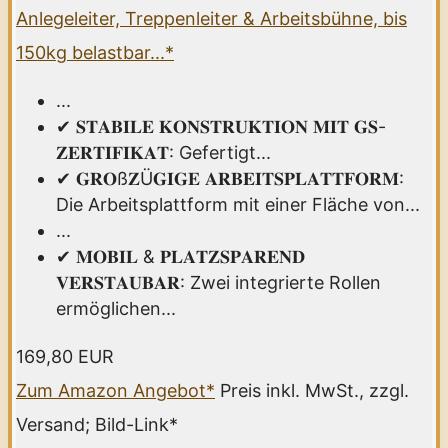
Anlegeleiter, Treppenleiter & Arbeitsbühne, bis
150kg belastbar...*
...
✔ 𝐒𝐓𝐀𝐁𝐈𝐋𝐄 𝐊𝐎𝐍𝐒𝐓𝐑𝐔𝐊𝐓𝐈𝐎𝐍 𝐌𝐈𝐓 𝐆𝐒-
𝐙𝐄𝐑𝐓𝐈𝐅𝐈𝐊𝐀𝐓: Gefertigt...
✔ 𝐆𝐑𝐎ß𝐙Ü𝐆𝐈𝐆𝐄 𝐀𝐑𝐁𝐄𝐈𝐓𝐒𝐏𝐋𝐀𝐓𝐓𝐅𝐎𝐑𝐌:
Die Arbeitsplattform mit einer Fläche von...
...
✔ 𝐌𝐎𝐁𝐈𝐋 & 𝐏𝐋𝐀𝐓𝐙𝐒𝐏𝐀𝐑𝐄𝐍𝐃
𝐕𝐄𝐑𝐒𝐓𝐀𝐔𝐁𝐀𝐑: Zwei integrierte Rollen
ermöglichen...
169,80 EUR
Zum Amazon Angebot*
Preis inkl. MwSt., zzgl.
Versand; Bild-Link*