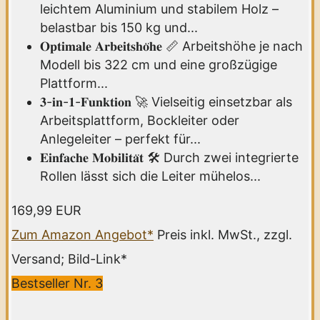
leichtem Aluminium und stabilem Holz –
belastbar bis 150 kg und...
𝐎𝐩𝐭𝐢𝐦𝐚𝐥𝐞 𝐀𝐫𝐛𝐞𝐢𝐭𝐬𝐡𝐨̈𝐡𝐞 📏 Arbeitshöhe je nach
Modell bis 322 cm und eine großzügige
Plattform...
𝟑-𝐢𝐧-𝟏-𝐅𝐮𝐧𝐤𝐭𝐢𝐨𝐧 🚀 Vielseitig einsetzbar als
Arbeitsplattform, Bockleiter oder
Anlegeleiter – perfekt für...
𝐄𝐢𝐧𝐟𝐚𝐜𝐡𝐞 𝐌𝐨𝐛𝐢𝐥𝐢𝐭𝐚̈𝐭 🛠️ Durch zwei integrierte
Rollen lässt sich die Leiter mühelos...
169,99 EUR
Zum Amazon Angebot*
Preis inkl. MwSt., zzgl.
Versand; Bild-Link*
Bestseller Nr. 3