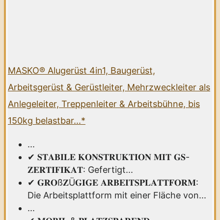
MASKO® Alugerüst 4in1, Baugerüst,
Arbeitsgerüst & Gerüstleiter, Mehrzweckleiter als
Anlegeleiter, Treppenleiter & Arbeitsbühne, bis
150kg belastbar...*
...
✔ 𝐒𝐓𝐀𝐁𝐈𝐋𝐄 𝐊𝐎𝐍𝐒𝐓𝐑𝐔𝐊𝐓𝐈𝐎𝐍 𝐌𝐈𝐓 𝐆𝐒-
𝐙𝐄𝐑𝐓𝐈𝐅𝐈𝐊𝐀𝐓: Gefertigt...
✔ 𝐆𝐑𝐎ß𝐙Ü𝐆𝐈𝐆𝐄 𝐀𝐑𝐁𝐄𝐈𝐓𝐒𝐏𝐋𝐀𝐓𝐓𝐅𝐎𝐑𝐌:
Die Arbeitsplattform mit einer Fläche von...
...