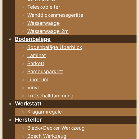
Teleskopleiter
Wanddickenmessgeräte
Wasserwaage
Wasserwaage 2m
Bodenbeläge
Bodenbeläge Überblick
Laminat
Parkett
Bambusparkett
Linoleum
Vinyl
Trittschalldämmung
Werkstatt
Kragarmregale
Hersteller
Black+Decker Werkzeug
Bosch Werkzeug