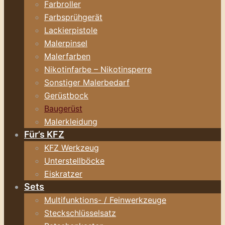
Farbroller
Farbsprühgerät
Lackierpistole
Malerpinsel
Malerfarben
Nikotinfarbe – Nikotinsperre
Sonstiger Malerbedarf
Gerüstbock
Baugerüst
Malerkleidung
Für’s KFZ
KFZ Werkzeug
Unterstellböcke
Eiskratzer
Sets
Multifunktions- / Feinwerkzeuge
Steckschlüsselsatz