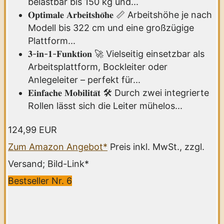
belastbar bis 150 kg und...
𝐎𝐩𝐭𝐢𝐦𝐚𝐥𝐞 𝐀𝐫𝐛𝐞𝐢𝐭𝐬𝐡𝐨̈𝐡𝐞 📏 Arbeitshöhe je nach
Modell bis 322 cm und eine großzügige
Plattform...
𝟑-𝐢𝐧-𝟏-𝐅𝐮𝐧𝐤𝐭𝐢𝐨𝐧 🚀 Vielseitig einsetzbar als
Arbeitsplattform, Bockleiter oder
Anlegeleiter – perfekt für...
𝐄𝐢𝐧𝐟𝐚𝐜𝐡𝐞 𝐌𝐨𝐛𝐢𝐥𝐢𝐭𝐚̈𝐭 🛠️ Durch zwei integrierte
Rollen lässt sich die Leiter mühelos...
124,99 EUR
Zum Amazon Angebot*
Preis inkl. MwSt., zzgl.
Versand; Bild-Link*
Bestseller Nr. 6