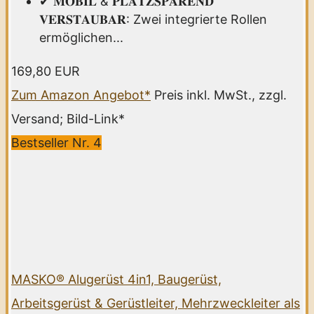
✔ 𝐌𝐎𝐁𝐈𝐋 & 𝐏𝐋𝐀𝐓𝐙𝐒𝐏𝐀𝐑𝐄𝐍𝐃
𝐕𝐄𝐑𝐒𝐓𝐀𝐔𝐁𝐀𝐑: Zwei integrierte Rollen
ermöglichen...
169,80 EUR
Zum Amazon Angebot*
Preis inkl. MwSt., zzgl.
Versand; Bild-Link*
Bestseller Nr. 4
MASKO® Alugerüst 4in1, Baugerüst,
Arbeitsgerüst & Gerüstleiter, Mehrzweckleiter als