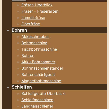
Fräsen Überblick
Fräser – Fräserarten
Lamellofräse
Oberfräse
Bohren
Akkuschrauber
Bohrmaschine
Tischbohrmaschine
Bohrer
Akku Bohrhammer
Bohrmaschinenständer
Bohrerschärfgerät
Magnetbohrmaschine
Schleifen
Schleifgeräte Überblick
Schleifmaschinen
Langhalsschleifer