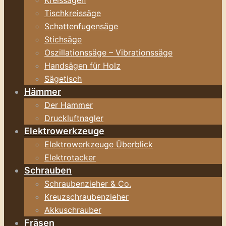
Kreissägen
Tischkreissäge
Schattenfugensäge
Stichsäge
Oszillationssäge – Vibrationssäge
Handsägen für Holz
Sägetisch
Hämmer
Der Hammer
Druckluftnagler
Elektrowerkzeuge
Elektrowerkzeuge Überblick
Elektrotacker
Schrauben
Schraubenzieher & Co.
Kreuzschraubenzieher
Akkuschrauber
Fräsen