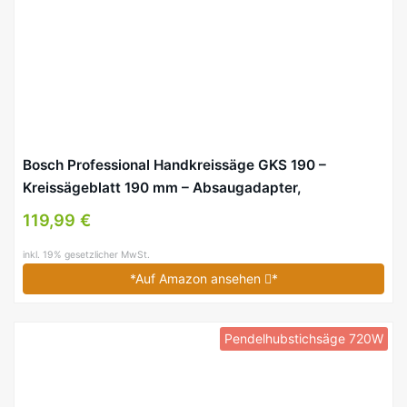
Bosch Professional Handkreissäge GKS 190 –
Kreissägeblatt 190 mm – Absaugadapter,
Parallelanschlag, Schnitttiefe: 70 mm, 1400 Watt
119,99 €
inkl. 19% gesetzlicher MwSt.
*Auf Amazon ansehen
*
Pendelhubstichsäge 720W