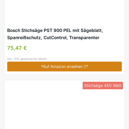
Bosch Stichsäge PST 900 PEL mit Sägeblatt,
Spanreißschutz, CutControl, Transparenter
Abdeckschutz, Sägeblattdepot, Koffer – 620 Watt
75,47 €
inkl. 19% gesetzlicher MwSt.
*Auf Amazon ansehen
*
Stichsäge 450 Watt