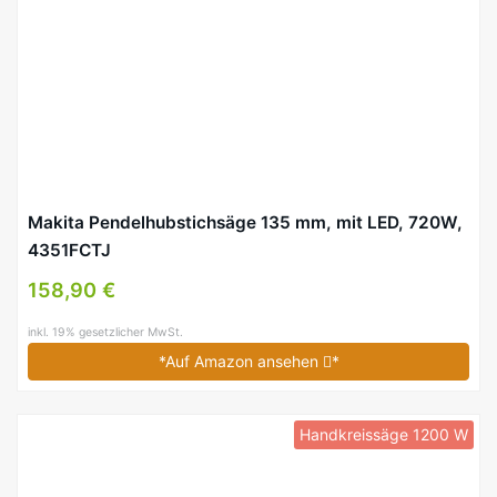
Makita Pendelhubstichsäge 135 mm, mit LED, 720W,
4351FCTJ
158,90 €
inkl. 19% gesetzlicher MwSt.
*Auf Amazon ansehen
*
Handkreissäge 1200 W