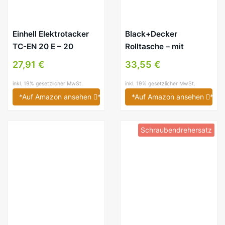
Einhell Elektrotacker
Black+Decker
TC-EN 20 E – 20
Rolltasche – mit
Schüsse pro Minute
Autowerkzeugzubehör,
27,91 €
33,55 €
Taschenlampe,
Schrauberklingen, Bits,
inkl. 19% gesetzlicher MwSt.
inkl. 19% gesetzlicher MwSt.
Handwerkzeuge
*Auf Amazon ansehen
*
*Auf Amazon ansehen
*
Schraubendrehersatz