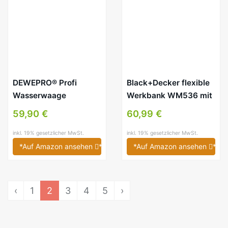
DEWEPRO® Profi
Black+Decker flexible
Wasserwaage
Werkbank WM536 mit
Aluminium – rot
großer Arbeitsfläche –
59,90 €
60,99 €
lackiert – Länge:
Höhenverstellbar – Bis
200cm 2m –
160 kg belastbar
inkl. 19% gesetzlicher MwSt.
inkl. 19% gesetzlicher MwSt.
Messtoleranz:
*Auf Amazon ansehen
*
*Auf Amazon ansehen
*
0,5mm/m – PN04 –
Aluwasserwaage
Aluminiumwasserwaage
‹
1
2
3
4
5
›