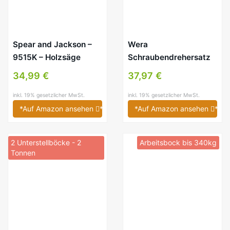
Spear and Jackson –
Wera
9515K – Holzsäge
Schraubendrehersatz
160 i/162 i/167 i/9
34,99 €
37,97 €
Kraftform Plus Serie
100 – 9-teilig
inkl. 19% gesetzlicher MwSt.
inkl. 19% gesetzlicher MwSt.
*Auf Amazon ansehen
*
*Auf Amazon ansehen
*
2 Unterstellböcke - 2
Arbeitsbock bis 340kg
Tonnen