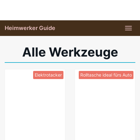
Skip
to
main
Heimwerker Guide
Tog
content
navi
Alle Werkzeuge
Elektrotacker
Rolltasche ideal fürs Auto