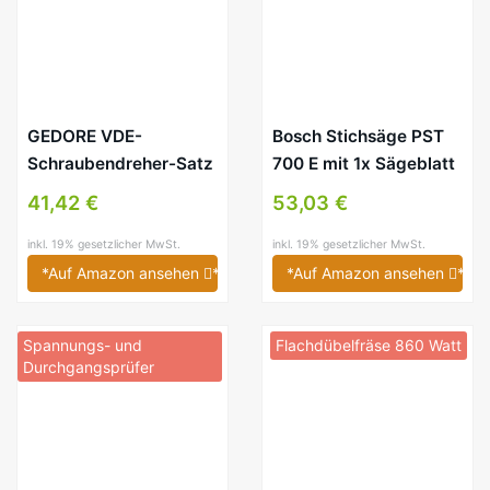
GEDORE VDE-
Bosch Stichsäge PST
Schraubendreher-Satz
700 E mit 1x Sägeblatt
PH-077 / 7-tlg. VDE-
und Koffer – 500 Watt
41,42 €
53,03 €
Schraubenzieher-Set
für Schlitzschrauben
inkl. 19% gesetzlicher MwSt.
inkl. 19% gesetzlicher MwSt.
(2,5 / 4 / 5,5 / 6,5) &
*Auf Amazon ansehen
*
*Auf Amazon ansehen
*
Phillips-
Kreuzschlitzschrauben
Spannungs- und
Flachdübelfräse 860 Watt
(0 / 1 / 2) mit Klingen
Durchgangsprüfer
aus Vanadium Stahl