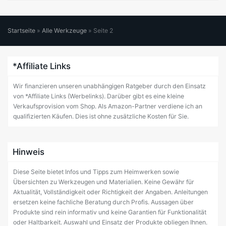
Startseite
»
Alle Werkzeuge
»
Seite 2
*Affiliate Links
Wir finanzieren unseren unabhängigen Ratgeber durch den Einsatz
von *Affiliate Links (Werbelinks). Darüber gibt es eine kleine
Verkaufsprovision vom Shop. Als Amazon-Partner verdiene ich an
qualifizierten Käufen. Dies ist ohne zusätzliche Kosten für Sie.
Hinweis
Diese Seite bietet Infos und Tipps zum Heimwerken sowie
Übersichten zu Werkzeugen und Materialien. Keine Gewähr für
Aktualität, Vollständigkeit oder Richtigkeit der Angaben. Anleitungen
ersetzen keine fachliche Beratung durch Profis. Aussagen über
Produkte sind rein informativ und keine Garantien für Funktionalität
oder Haltbarkeit. Auswahl und Einsatz der Produkte obliegen Ihnen.