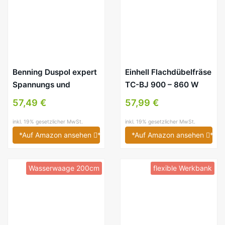
Benning Duspol expert
Einhell Flachdübelfräse
Spannungs und
TC-BJ 900 – 860 W
Durchgangsprüfer,
57,49 €
57,99 €
050262
inkl. 19% gesetzlicher MwSt.
inkl. 19% gesetzlicher MwSt.
*Auf Amazon ansehen
*
*Auf Amazon ansehen
*
Wasserwaage 200cm
flexible Werkbank