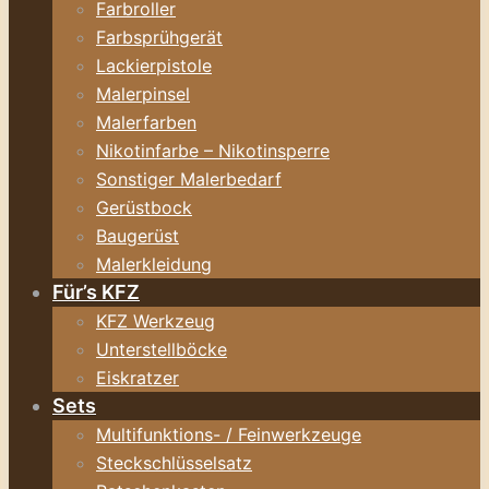
Farbroller
Farbsprühgerät
Lackierpistole
Malerpinsel
Malerfarben
Nikotinfarbe – Nikotinsperre
Sonstiger Malerbedarf
Gerüstbock
Baugerüst
Malerkleidung
Für’s KFZ
KFZ Werkzeug
Unterstellböcke
Eiskratzer
Sets
Multifunktions- / Feinwerkzeuge
Steckschlüsselsatz