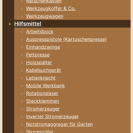
Ratschenkasten
Werkzeugkoffer & Co.
Werkzeugwagen
Hilfsmittel
Arbeitsbock
Auspresspistole (Kartuschenpresse)
Einhandzwinge
Fettpresse
Holzspalter
Kabelsuchgerät
Lattenknecht
Mobile Werkbank
Rotationslaser
Steckklemmen
Stromerzeuger
Inverter Stromerzeuger
Notstromaggregat für Garten
Stromprüfer