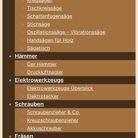
Kreissägen
Tischkreissäge
Schattenfugensäge
Stichsäge
Oszillationssäge – Vibrationssäge
Handsägen für Holz
Sägetisch
Hämmer
Der Hammer
Druckluftnagler
Elektrowerkzeuge
Elektrowerkzeuge Überblick
Elektrotacker
Schrauben
Schraubenzieher & Co.
Kreuzschraubenzieher
Akkuschrauber
Fräsen