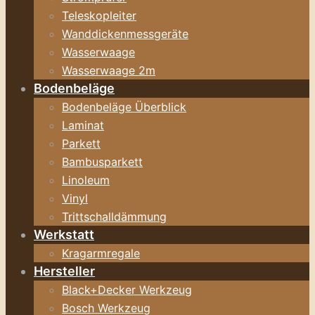
Teleskopleiter
Wanddickenmessgeräte
Wasserwaage
Wasserwaage 2m
Bodenbeläge
Bodenbeläge Überblick
Laminat
Parkett
Bambusparkett
Linoleum
Vinyl
Trittschalldämmung
Werkstatt
Kragarmregale
Hersteller
Black+Decker Werkzeug
Bosch Werkzeug