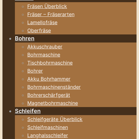
Fräsen Überblick
Fräser – Fräserarten
Lamellofräse
Oberfräse
Bohren
Akkuschrauber
Bohrmaschine
Tischbohrmaschine
Bohrer
Akku Bohrhammer
Bohrmaschinenständer
Bohrerschärfgerät
Magnetbohrmaschine
Schleifen
Schleifgeräte Überblick
Schleifmaschinen
Langhalsschleifer