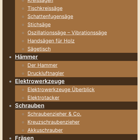
Kreissägen
Tischkreissäge
Schattenfugensäge
Stichsäge
Oszillationssäge – Vibrationssäge
Handsägen für Holz
Sägetisch
Hämmer
Der Hammer
Druckluftnagler
Elektrowerkzeuge
Elektrowerkzeuge Überblick
Elektrotacker
Schrauben
Schraubenzieher & Co.
Kreuzschraubenzieher
Akkuschrauber
Fräsen