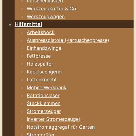
Ratschenkasten
Werkzeugkoffer & Co.
Werkzeugwagen
Hilfsmittel
Arbeitsbock
Auspresspistole (Kartuschenpresse)
Einhandzwinge
Fettpresse
Holzspalter
Kabelsuchgerät
Lattenknecht
Mobile Werkbank
Rotationslaser
Steckklemmen
Stromerzeuger
Inverter Stromerzeuger
Notstromaggregat für Garten
Stromprüfer