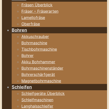
Fräsen Überblick
Fräser – Fräserarten
Lamellofräse
Oberfräse
Bohren
Akkuschrauber
Bohrmaschine
Tischbohrmaschine
Bohrer
Akku Bohrhammer
Bohrmaschinenständer
Bohrerschärfgerät
Magnetbohrmaschine
Schleifen
Schleifgeräte Überblick
Schleifmaschinen
Langhalsschleifer