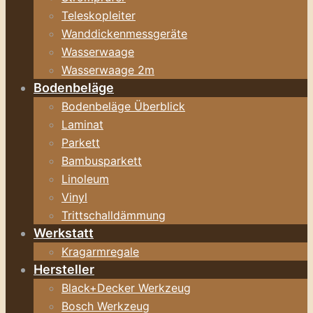
Teleskopleiter
Wanddickenmessgeräte
Wasserwaage
Wasserwaage 2m
Bodenbeläge
Bodenbeläge Überblick
Laminat
Parkett
Bambusparkett
Linoleum
Vinyl
Trittschalldämmung
Werkstatt
Kragarmregale
Hersteller
Black+Decker Werkzeug
Bosch Werkzeug