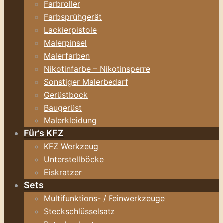
Farbroller
Farbsprühgerät
Lackierpistole
Malerpinsel
Malerfarben
Nikotinfarbe – Nikotinsperre
Sonstiger Malerbedarf
Gerüstbock
Baugerüst
Malerkleidung
Für’s KFZ
KFZ Werkzeug
Unterstellböcke
Eiskratzer
Sets
Multifunktions- / Feinwerkzeuge
Steckschlüsselsatz