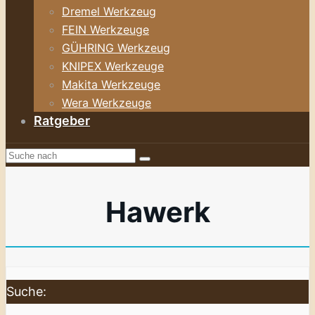
Dremel Werkzeug
FEIN Werkzeuge
GÜHRING Werkzeug
KNIPEX Werkzeuge
Makita Werkzeuge
Wera Werkzeuge
Ratgeber
Hawerk
Suche: