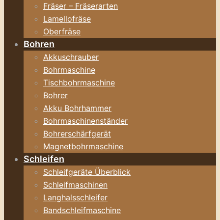
Fräser – Fräserarten
Lamellofräse
Oberfräse
Bohren
Akkuschrauber
Bohrmaschine
Tischbohrmaschine
Bohrer
Akku Bohrhammer
Bohrmaschinenständer
Bohrerschärfgerät
Magnetbohrmaschine
Schleifen
Schleifgeräte Überblick
Schleifmaschinen
Langhalsschleifer
Bandschleifmaschine