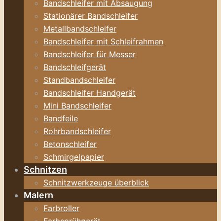
Bandschleifer mit Absaugung
Stationärer Bandschleifer
Metallbandschleifer
Bandschleifer mit Schleifrahmen
Bandschleifer für Messer
Bandschleifgerät
Standbandschleifer
Bandschleifer Handgerät
Mini Bandschleifer
Bandfeile
Rohrbandschleifer
Betonschleifer
Schmirgelpapier
Schnitzen
Schnitzwerkzeuge überblick
Malern
Farbroller