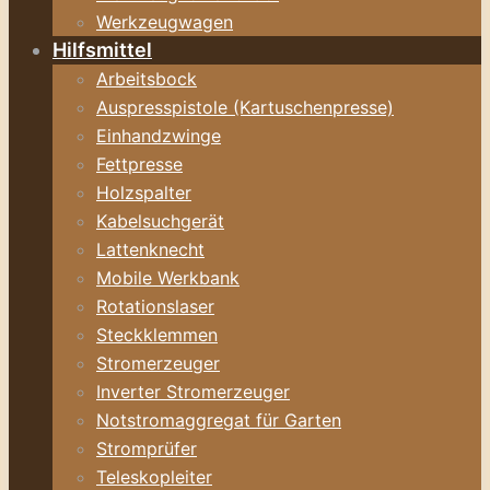
Werkzeugwagen
Hilfsmittel
Arbeitsbock
Auspresspistole (Kartuschenpresse)
Einhandzwinge
Fettpresse
Holzspalter
Kabelsuchgerät
Lattenknecht
Mobile Werkbank
Rotationslaser
Steckklemmen
Stromerzeuger
Inverter Stromerzeuger
Notstromaggregat für Garten
Stromprüfer
Teleskopleiter