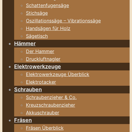
Schattenfugensäge
Stichsäge
Oszillationssäge – Vibrationssäge
Handsägen für Holz
Sägetisch
Hämmer
Der Hammer
Druckluftnagler
Elektrowerkzeuge
Elektrowerkzeuge Überblick
Elektrotacker
Schrauben
Schraubenzieher & Co.
Kreuzschraubenzieher
Akkuschrauber
Fräsen
Fräsen Überblick