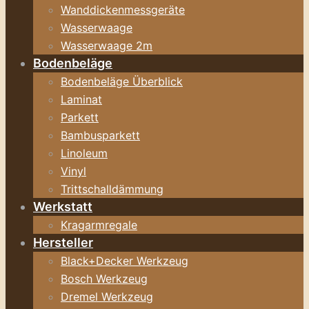
Wanddickenmessgeräte
Wasserwaage
Wasserwaage 2m
Bodenbeläge
Bodenbeläge Überblick
Laminat
Parkett
Bambusparkett
Linoleum
Vinyl
Trittschalldämmung
Werkstatt
Kragarmregale
Hersteller
Black+Decker Werkzeug
Bosch Werkzeug
Dremel Werkzeug