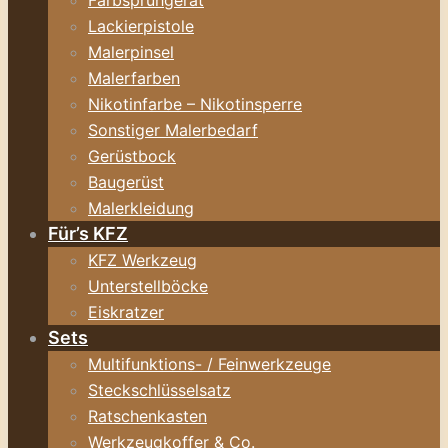
Farbsprühgerät
Lackierpistole
Malerpinsel
Malerfarben
Nikotinfarbe – Nikotinsperre
Sonstiger Malerbedarf
Gerüstbock
Baugerüst
Malerkleidung
Für’s KFZ
KFZ Werkzeug
Unterstellböcke
Eiskratzer
Sets
Multifunktions- / Feinwerkzeuge
Steckschlüsselsatz
Ratschenkasten
Werkzeugkoffer & Co.